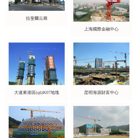
拉斐爾云廊
上海國際金融中心
大連東港區(qū)K07地塊
昆明海源財富中心