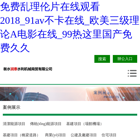
免费乱理伦片在线观看
2018_91av不卡在线_欧美三级理
论A电影在线_99热这里国产免
费久久
辦公入口
案例展示
清潔能源項目
傳統(tǒng)能源項目
基建項目（場館機場）
基建項目（橋梁道路）
商業(yè)項目
公建及廠建項目
住宅項目