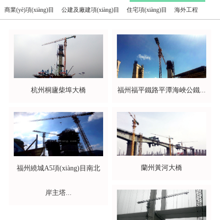
商業(yè)項(xiàng)目
公建及廠建項(xiàng)目
住宅項(xiàng)目
海外工程
杭州桐廬柴埠大橋
福州福平鐵路平潭海峽公鐵...
蘭州黃河大橋
福州繞城A5項(xiàng)目南北
岸主塔...