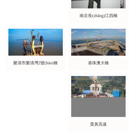
南京長(zhǎng)江四橋
港珠澳大橋
樂清市樂清灣2號(hào)橋
貴黃高速