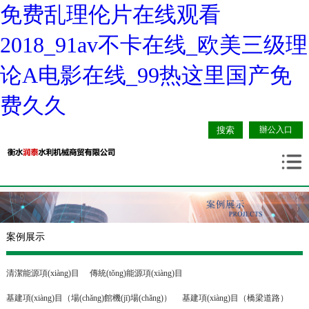
免费乱理伦片在线观看
2018_91av不卡在线_欧美三级理
论A电影在线_99热这里国产免
费久久
辦公入口
案例展示
清潔能源項(xiàng)目
傳統(tǒng)能源項(xiàng)目
基建項(xiàng)目（場(chǎng)館機(jī)場(chǎng)）
基建項(xiàng)目（橋梁道路）